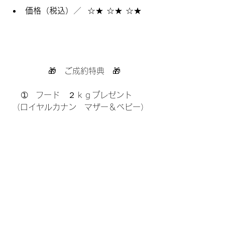
価格（税込）
／  ☆★ ☆★ ☆★
　🎁　ご成約特典　🎁
➀　フード　２ｋｇプレゼント　
（ロイヤルカナン　マザー＆ベビー）