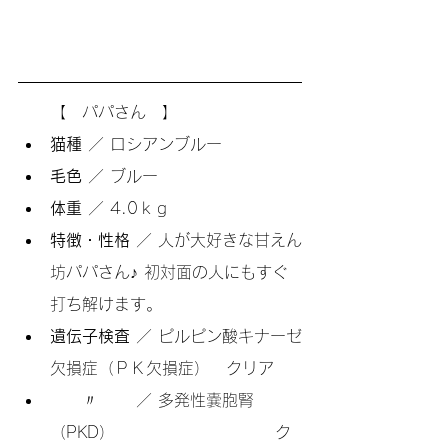
　　【　パパさん　】
猫種 
／ ロシアンブルー
毛色 
／ ブルー
体重 
／ 4.0ｋｇ
特徴・性格 
／ 人が大好きな甘えん
坊パパさん♪ 初対面の人にもすぐ
打ち解けます。
遺伝子検査 
／ ピルピン酸キナーゼ
欠損症（ＰＫ欠損症）　クリア
　　〃　　 ／ 多発性嚢胞腎
（PKD）　　　　　　　　　　ク