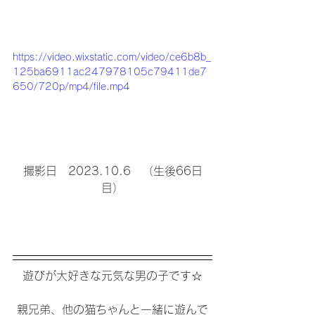
https://video.wixstatic.com/video/ce6b8b_
125ba6911ac247978105c79411de7
650/720p/mp4/file.mp4
撮影日　2023.10.6　（生後66日
目）
遊びが大好きな元気な男の子です☆
親兄弟、他の猫ちゃんと一緒に遊んで