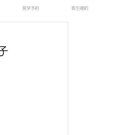
見学予約
取引規約
た♪
子